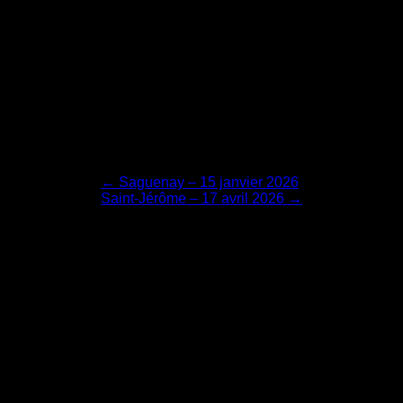
Navigation
←
Saguenay – 15 janvier 2026
Saint-Jérôme – 17 avril 2026
→
de
l'article