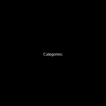
 14 février 2025
BILLETS
VIDÉOS
CONTAC
Categories: