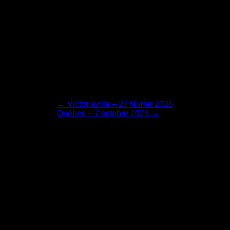
Navigation
←
Victoriaville – 27 février 2026
Québec – 7 octobre 2025
→
de
l'article