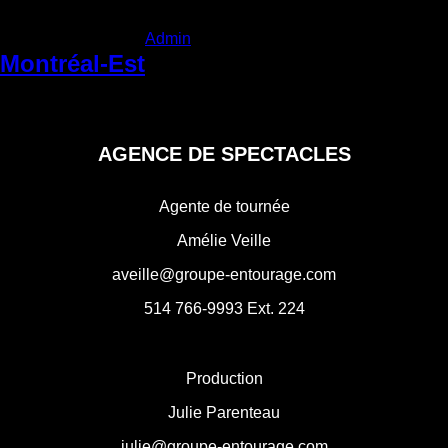
Admin
Categories:
|
Vendredi 5 juin 2026
Montréal-Est
Navigation
←
Mirabel
de
l'article
AGENCE DE SPECTACLES
Agente de tournée
Amélie Veille
aveille@groupe-entourage.com
514 766-9993
Ext. 224
Production
Julie Parenteau
julie@groupe-entourage.com