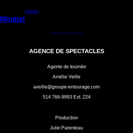
Admin
|
Vendredi 5 juin 2026
Categories:
Mirabel
Navigation
←
Gatineau
Montréal-Est
→
de
l'article
AGENCE DE SPECTACLES
Agente de tournée
Amélie Veille
aveille@groupe-entourage.com
514 766-9993
Ext. 224
Production
Julie Parenteau