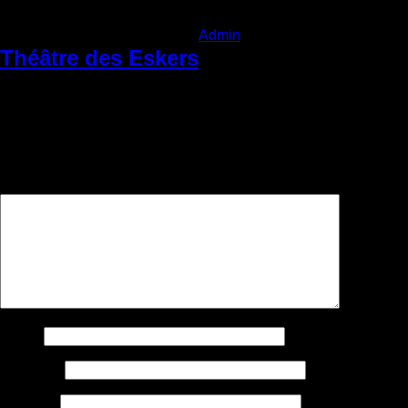
Categories:
Admin
|
Vendredi 1 avril 2022
|
Théâtre des Eskers
Comments
Laisser un commentaire
Votre adresse courriel ne sera pas publiée.
Les champs
obligatoires sont indiqués avec
*
Commentaire
*
Nom
*
Courriel
*
Site web