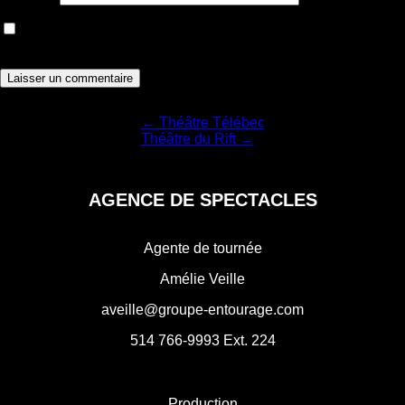
Enregistrer mon nom, courriel et site web dans le navigateur
pour la prochaine fois que je commenterai.
Navigation
←
Théâtre Télébec
Théâtre du Rift
→
de
l'article
AGENCE DE SPECTACLES
Agente de tournée
Amélie Veille
aveille@groupe-entourage.com
514 766-9993
Ext. 224
Production