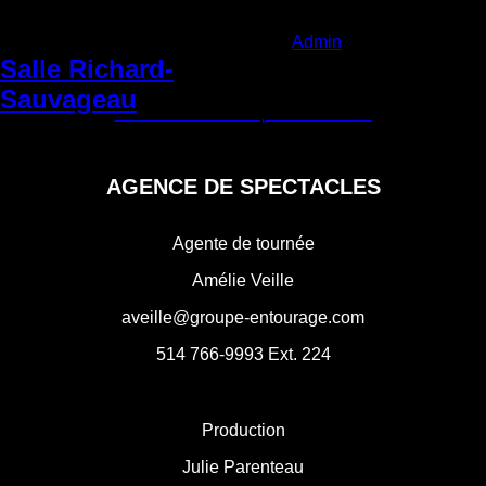
Categories:
Admin
|
Mardi 21 mai
2024
Salle Richard-
Navigation
Sauvageau
←
Salle Dussault
Centre culturel Léopold-Plante
→
de
l'article
AGENCE DE SPECTACLES
Agente de tournée
Amélie Veille
aveille@groupe-entourage.com
514 766-9993
Ext. 224
Production
Julie Parenteau