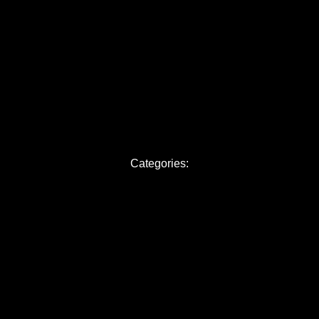
edi 5 juin 2026
BILLETS
VIDÉOS
CONTAC
Categories: