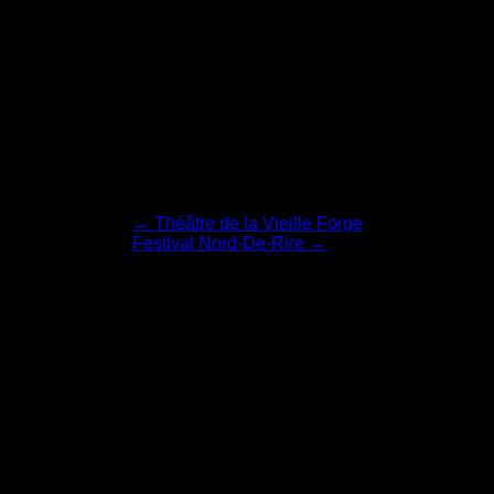
Navigation
←
Théâtre de la Vieille Forge
Festival Nord-De-Rire
→
de
l'article