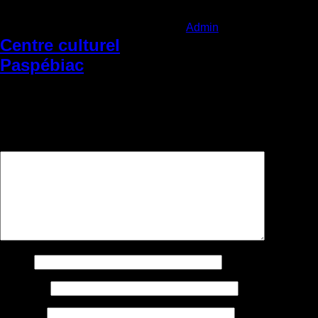
Categories:
Admin
|
Vendredi 1 avril
|
2022
Centre culturel
Comments
Paspébiac
Laisser un commentaire
Votre adresse courriel ne sera pas publiée.
Les champs
obligatoires sont indiqués avec
*
Commentaire
*
Nom
*
Courriel
*
Site web