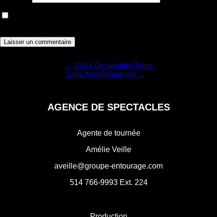
Enregistrer mon nom, courriel et site web dans le navigateur
pour la prochaine fois que je commenterai.
Navigation
←
Salle Desjardins-Telus
Salle André-Gagnon
→
de
l'article
AGENCE DE SPECTACLES
Agente de tournée
Amélie Veille
aveille@groupe-entourage.com
514 766-9993
Ext. 224
Production