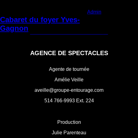
Categories:
Admin
|
Vendredi 9 juin
2023
Cabaret du foyer Yves-
Navigation
Gagnon
←
Domaine Forget de Charlevoix
Centre des arts de Baie-Comeau
→
de
l'article
AGENCE DE SPECTACLES
Agente de tournée
Amélie Veille
aveille@groupe-entourage.com
514 766-9993
Ext. 224
Production
Julie Parenteau