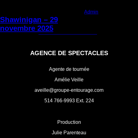
Categories:
Admin
|
Lundi 18
novembre 2024
Shawinigan – 29
Navigation
novembre 2025
←
Saguenay – 31 mai 2025
Gatineau – 21 mai 2025
→
de
l'article
AGENCE DE SPECTACLES
Agente de tournée
Amélie Veille
aveille@groupe-entourage.com
514 766-9993
Ext. 224
Production
Julie Parenteau