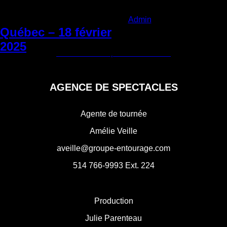
Categories:
Admin
|
Jeudi 17 octobre
2024
Québec – 18 février
Navigation
2025
←
Québec – 17 février 2025
Lasalle – 25 septembre 2025
→
de
l'article
AGENCE DE SPECTACLES
Agente de tournée
Amélie Veille
aveille@groupe-entourage.com
514 766-9993
Ext. 224
Production
Julie Parenteau