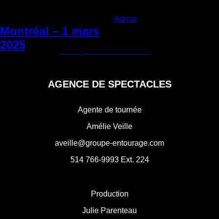
Categories:
Admin
|
Mardi 10 septembre
2024
Montréal – 1 mars
Navigation
2025
←
Montréal – 28 février 2025
Granby – 14 mars 2025
→
de
l'article
AGENCE DE SPECTACLES
Agente de tournée
Amélie Veille
aveille@groupe-entourage.com
514 766-9993
Ext. 224
Production
Julie Parenteau