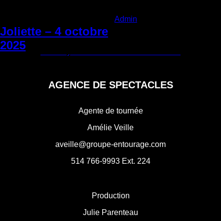
Categories:
Admin
|
Vendredi 22
novembre 2024
Joliette – 4 octobre
Navigation
2025
←
Trois-Rivières – 26 septembre 2025
Saint-Hyacinthe – 14 novembre 2025
→
de
l'article
AGENCE DE SPECTACLES
Agente de tournée
Amélie Veille
aveille@groupe-entourage.com
514 766-9993
Ext. 224
Production
Julie Parenteau