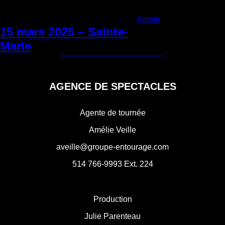
Categories:
Admin
|
Vendredi 3 mai
2024
15 mars 2025 – Sainte-
Navigation
Marie
←
8 mars 2025 – Montréal
22 mars 2025 – Acton Vale
→
de
l'article
AGENCE DE SPECTACLES
Agente de tournée
Amélie Veille
aveille@groupe-entourage.com
514 766-9993
Ext. 224
Production
Julie Parenteau