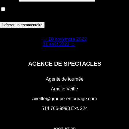
Enregistrer mon nom, courriel et site web dans le navigateur
pour la prochaine fois que je commenterai.
Navigation
←
18 novembre 2022
31 août 2022
→
de
l'article
AGENCE DE SPECTACLES
Agente de tournée
Amélie Veille
aveille@groupe-entourage.com
514 766-9993
Ext. 224
Production