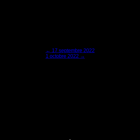
Navigation
←
17 septembre 2022
1 octobre 2022
→
de
l'article