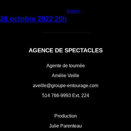
Categories:
Admin
|
Lundi 27 juin 2022
28 octobre 2022 20h
Navigation
←
3 décembre 2022
29 octobre 2022 20h
→
de
l'article
AGENCE DE SPECTACLES
Agente de tournée
Amélie Veille
aveille@groupe-entourage.com
514 766-9993
Ext. 224
Production
Julie Parenteau