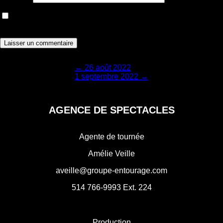
Enregistrer mon nom, courriel et site web dans le navigateur
pour la prochaine fois que je commenterai.
Navigation
←
26 août 2022
1 septembre 2022
→
de
l'article
AGENCE DE SPECTACLES
Agente de tournée
Amélie Veille
aveille@groupe-entourage.com
514 766-9993
Ext. 224
Production