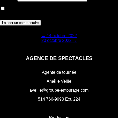
Enregistrer mon nom, courriel et site web dans le navigateur
pour la prochaine fois que je commenterai.
Navigation
←
14 octobre 2022
20 octobre 2022
→
de
l'article
AGENCE DE SPECTACLES
Agente de tournée
Amélie Veille
aveille@groupe-entourage.com
514 766-9993
Ext. 224
Production